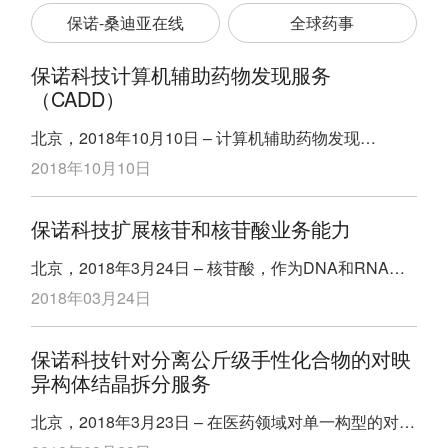
保诺-桑迪亚在线
全球药事
保诺科技计算机辅助药物发现服务
（CADD）
北京，2018年10月10日 – 计算机辅助药物发现
（CADD）是一个整合了多种计算机应用的新药研发综
2018年10月10日
合平台，主要应用于小分子药物研发的早期临床前研
究，包含了从活性化合物的筛选，先导化合物优化，一
保诺科技扩展核苷和核苷酸业务能力
直到临床候选药的不同阶段。近年来，由于信息技术的
快速发展和计算化学的突破，通过运用合理的药物设计
北京，2018年3月24日 – 核苷酸，作为DNA和RNA的
策略，发现了越来越多的新药化合物。根据2018年一
结构单位，在各种生命形式中都发挥重要作用。而且，
2018年03月24日
项调查研究的结果（1），使用计算机辅助药物发现
核苷酸在细胞内以核苷三磷酸（ATP, GTP, CTP, 和
(CADD)服务可以节约新药研发将近30%的成
UTP）的形式携带化学能量，为细胞的各项重要功能提
保诺科技针对分离公斤级手性化合物的对映
供能量，因此在细胞级别的代谢中扮演至关重要的角
异构体结晶拆分服务
色。此外，核苷酸参与细胞信号传导（例如，
cGMP），或者作为辅助因子 （例如辅酶A）的一部分
北京，2018年3月23日 – 在医药领域对单一构型的对映
而参与酶反应。核苷酸由含氮碱基、五碳糖和至少一个
体/非对映异构体的需求和运用非常广泛。而在业界包