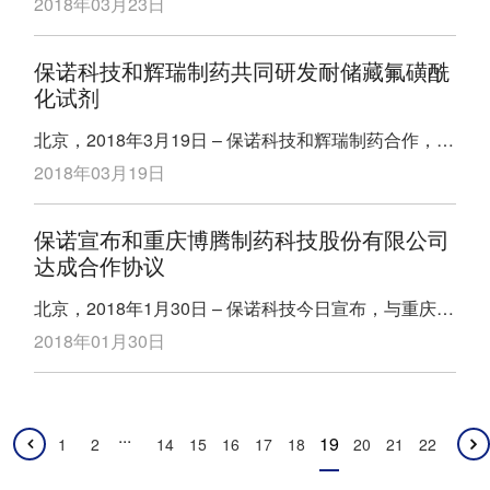
2018年03月23日
磷酸根构成。核苷酸源自缺少磷
括BioDuro，获得手性分子最常用的办法是通过手性拆
分。针对小量的手性化合物拆分，通过手性HPLC（高
保诺科技和辉瑞制药共同研发耐储藏氟磺酰
效液相色谱法）或SFC（超临界色谱）色谱方法拆分消
化试剂
旋化合物有显著的时间和成本优势。但是，随着手性化
合物的需求量从毫克级升至公斤级，使用SFC或HPLC
北京，2018年3月19日 – 保诺科技和辉瑞制药合作，共
拆分手性化合物变得异常昂贵，不再可行。基团”，例
同研发出AISF（【4-（乙酰氨基）苯基】-二硫酰亚胺
2018年03月19日
如羧基或氨基，可利用手性
二氟化物——一个方便的、稳定耐储藏的、晶体状试
剂，用于氟代硫酸盐和磺酰氟的合成。）虽然氟磺酰化
保诺宣布和重庆博腾制药科技股份有限公司
合物在化学生物学到高分子化学都有广泛应用，但目前
达成合作协议
氟磺酰化合物的合成仍旧依赖于使用磺酰氟气体。由于
这种无色无味的气体具有毒性、不稳定性，并需要专门
北京，2018年1月30日 – 保诺科技今日宣布，与重庆博
容器储存，且使用时需要采取额外的安全预防措施，因
腾制药科技股份有限公司达成战略合作协议；重庆博腾
2018年01月30日
此这种具有很高潜在价值的官能
是一家为跨国制药公司和生物制药公司提供医药定制研
发生产服务的高新技术企业。在该协议下，保诺科技将
在市场上推广博腾公司定制API的中试和大规模GMP生
...
产的服务；同时，博腾将和保诺合作，利用保诺科技在
19
1
2
14
15
16
17
18
20
21
22
新药发现领域全面的、独一无二的技术和专家资源（从