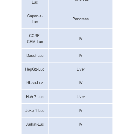
Luc
Capan-1-
Pancreas
Luc
CCRF-
IV
CEM-Luc
Daudi-Luc
IV
HepG2-Luc
Liver
HL-60-Luc
IV
Huh-7-Luc
Liver
Jeko-1-Luc
IV
Jurkat-Luc
IV