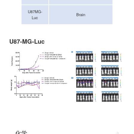
U87MG-
Brain
Luc
U87-MG-Luc
化学