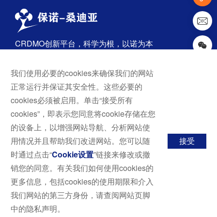
CRDMO创新平台，科学为根，以诺为本
我们使用必要的cookies来确保我们的网站
首页
探索
正常运行并保证其安全性。这些必要的
关于我们
药物发现
cookies必须被启用。单击“接受所有
服务与解决方案
原料药
cookies”，即表示您同意将cookie存储在您
技术平台
成品药
的设备上，以增强网站导航、分析网站使
新闻与活动
用情况并且帮助我们改进网站。您可以随
接受
职业发展
时通过点击“
Cookie设置
”链接来修改或撤
联系我们
销您的同意。有关我们如何使用cookies的
行业百科
更多信息，包括cookies的使用期限和介入
我们网站的第三方身份，请查阅网站页脚
中的隐私声明。
© 2024 保诺-桑迪亚，
沪ICP备2022032629号-1