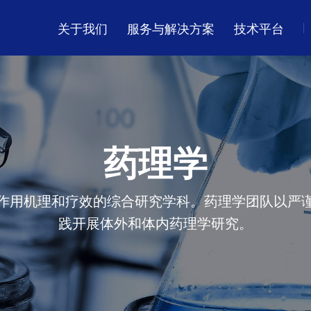
关于我们
服务与解决方案
技术平台
化学
我们的投资者
活动
化合物管理
DMPK
全球分布
新药临床试验申请（IND）
一站式解决方案
药研生物学
ESG 承诺
药理学
L)
MASH模型
肿瘤学
作用机理和疗效的综合研究学科。药理学团队以严
药理学
践开展体外和体内药理学研究。
大分子药物