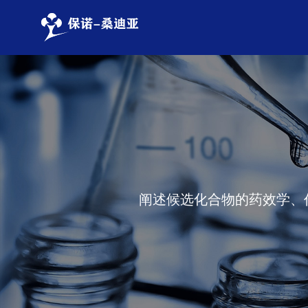
我们是谁
药物发现
多肽合成
公司新闻
企业价值观
原料药
全球药事
Solution Engine
我们的历史
制剂
DNA编码化合物库 (DE
阐述候选化合物的药效学、