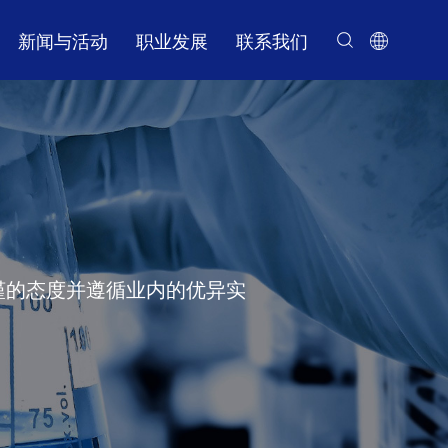
新闻与活动
职业发展
联系我们
药物化学
我们的使命
保诺-桑迪亚在线
PROTAC能力
平行合成
管理团队
基于片段的药物发现（FBDD）能力
多肽化学
商业道德
缓释
计算化学
谨的态度并遵循业内的优异实
合成化学
分析化学
放大化学