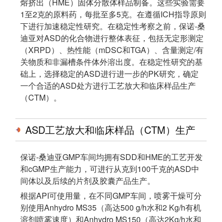
熔挤出（HME）固体分散体样品制备。这些实验需要
1至2克的原料药，每批至多5克。在遵循ICH指导原则
下进行加速稳定性研究。在稳定性考察之前，保诺-桑
迪亚对ASD的化合物进行整体表征，包括无定形测定
（XRPD）、热性能（mDSC和TGA）、含量测定/有
关物质和非漏槽条件体外溶出度。在稳定性研究的基
础上，选择稳定的ASD进行进一步的PK研究，确定
一个合适的ASD处方进行工艺放大和临床样品生产
（CTM）。
ASD工艺放大和临床样品（CTM）生产
保诺-桑迪亚GMP车间均拥有SDD和HME的工艺开发
和cGMP生产能力，可进行从克到100千克的ASD中
间体以及后续的片剂及胶囊产品生产。
根据API可使用量，在不同GMP车间，喷雾干燥可分
别使用Anhydro MS35（高达500 g/h水和2 Kg/h有机
溶剂喷雾速度）和Anhydro MS150（高达2Kg/h水和