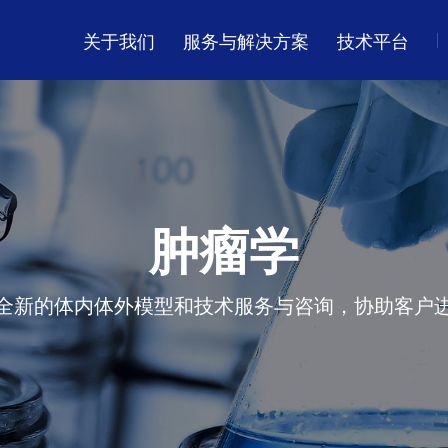
关于我们
服务与解决方案
技术平台
化学
我们的投资者
活动
化合物管理
DMPK
全球分布
新药临床试验申请（IND）
一站式解决方案
药研生物学
ESG 承诺
肿瘤学
L)
MASH模型
肿瘤学
药理学
全新的体内体外模型和技术服务与咨询，协助客户
大分子药物