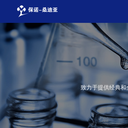
我们是谁
药物发现
多肽合成
公司新闻
企业价值观
原料药
全球药事
Solution Engine
我们的历史
制剂
DNA编码化合物库 (DE
致力于提供经典和