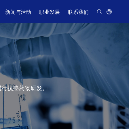
新闻与活动
职业发展
联系我们
药物化学
我们的使命
保诺-桑迪亚在线
PROTAC能力
平行合成
管理团队
基于片段的药物发现（FBDD）能力
多肽化学
商业道德
缓释
计算化学
合成化学
进行抗癌药物研发。
分析化学
放大化学