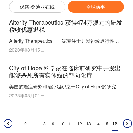
保诺-桑迪亚在线
全球药事
Alterity Therapeutics 获得474万澳元的研发
税收优惠退税
Alterity Therapeutics，一家专注于开发神经退行性疾
病改善疗法的澳大利亚生物技术公司，近日宣布，根据
2023年08月15日
澳大利亚政府的研发税收优惠（R&DTI）计划，将获得
474万澳元的现金退税。这些资金将用于进一步推动该
City of Hope 科学家在临床前研究中开发出
公司的主要候选药物ATH434的临床开发和研究活动，
能够杀死所有实体瘤的靶向化疗
包括正在进行中的针对多系统萎缩（MSA，一种尚未
有获批治疗方案的帕金森病）的II期临床试验。
美国的癌症研究和治疗组织之一City of Hope的研究人
ATH434是一种口服药物，旨在抑制
员近日发表了一项新的研究，宣布他们开发出一种在临
2023年08月01日
床前研究中或能消灭所有实体肿瘤的靶向化疗。City of
Hope分子诊断学和实验治疗学教授Linda Malkas博士
在过去二十年中一直在开发的抗癌药AOH1996，靶向
...
PCNA的癌症变体，这种蛋白质在其突变形式中对DNA
16
1
2
8
9
10
11
12
13
14
15
复制和所有扩张肿瘤的修复至关重要。在细胞和动物模