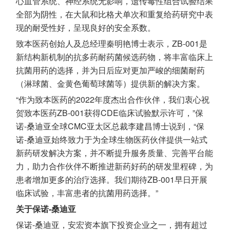
心血管系统、神经系统无影响，遗传毒性组合试验结果
全部为阴性，在大鼠和比格犬单次和重复给药研究中表
现的耐受性好，呈现良好的安全系数。
致本医药创始人及总经理秦明艳博士表示，ZB-001是
新结构新机制的抗多药耐药菌候选药物，将丰富临床上
抗菌用药的选择，并为日后应对更加严峻的细菌耐药
（淋球菌、金黄色葡萄球菌等）提供新的解决方案。
“作为致本医药的2022年度杰出合作伙伴，我们衷心祝
贺致本医药ZB-001获得CDE临床试验默示许可，”保
诺-桑迪亚全球CMC亚太区总裁李建昌博士说到，“保
诺-桑迪亚始终致力于为全球生物医药伙伴提供一站式
新药研发解决方案，并不断提升服务质量、完善平台能
力，助力合作伙伴不断推进新药好药的研发里程碑，为
患者增加更多的治疗选择。我们期待ZB-001早日开展
临床试验，丰富患者的抗菌用药选择。”
关于保诺-桑迪亚
保诺-桑迪亚，安宏资本旗下投资企业之一，拥有超过