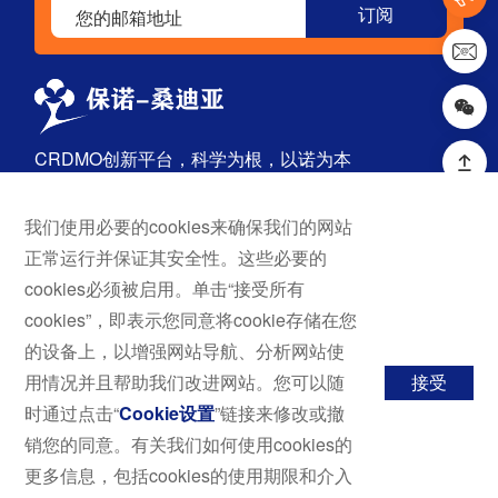
CRDMO创新平台，科学为根，以诺为本
我们使用必要的cookies来确保我们的网站
首页
探索
正常运行并保证其安全性。这些必要的
关于我们
药物发现
cookies必须被启用。单击“接受所有
服务与解决方案
原料药
cookies”，即表示您同意将cookie存储在您
技术平台
成品药
的设备上，以增强网站导航、分析网站使
新闻与活动
用情况并且帮助我们改进网站。您可以随
接受
职业发展
时通过点击“
Cookie设置
”链接来修改或撤
联系我们
销您的同意。有关我们如何使用cookies的
行业百科
更多信息，包括cookies的使用期限和介入