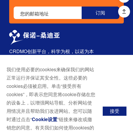
CRDMO创新平台，科学为根，以诺为本
我们使用必要的cookies来确保我们的网站
首页
探索
正常运行并保证其安全性。这些必要的
关于我们
药物发现
cookies必须被启用。单击“接受所有
服务与解决方案
原料药
cookies”，即表示您同意将cookie存储在您
技术平台
成品药
的设备上，以增强网站导航、分析网站使
新闻与活动
用情况并且帮助我们改进网站。您可以随
接受
职业发展
时通过点击“
Cookie设置
”链接来修改或撤
联系我们
销您的同意。有关我们如何使用cookies的